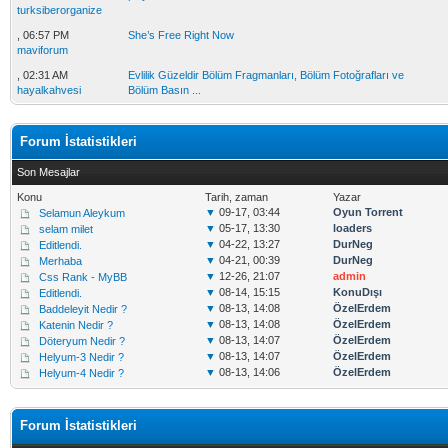
turksiberorganize
, 06:57 PM
She’s Free Right Now
maviforum
, 02:31 AM
Evlilik Güzeldir Bölüm Fragmanları, Bölüm Fotoğrafları ve
hayalkahvesi
Bölüm Basın ...
Forum İstatistikleri
Son Mesajlar
Konu
Tarih, zaman
Yazar
▼
09-17, 03:44
Oyun Torrent
Selamun Aleykum
▼
05-17, 13:30
loaders
selam milet
▼
04-22, 13:27
DurNeg
Editlendi.
▼
04-21, 00:39
DurNeg
Merhaba
▼
12-26, 21:07
admin
Css Rank - MyBB
▼
08-14, 15:15
KonuDışı
Editlendi.
▼
08-13, 14:08
ÖzelErdem
Baddeleyit Nedir ?
▼
08-13, 14:08
ÖzelErdem
Katenin Nedir ?
▼
08-13, 14:07
ÖzelErdem
Döteryum Nedir ?
▼
08-13, 14:07
ÖzelErdem
Helyum-3 Nedir ?
▼
08-13, 14:06
ÖzelErdem
Helyum-4 Nedir ?
Forum İstatistikleri