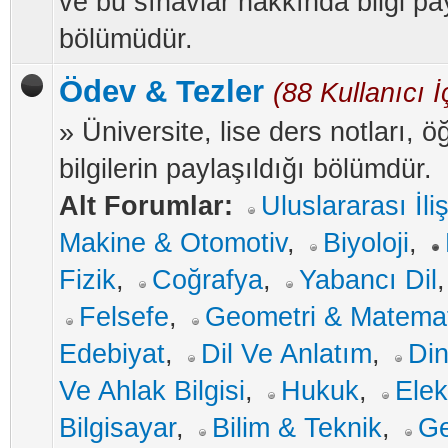
ve bu sınavlar hakkında bilgi p
bölümüdür.
Ödev & Tezler
(88 Kullanıcı İ
» Üniversite, lise ders notları, ö
bilgilerin paylaşıldığı bölümdür.
Alt Forumlar:
Uluslararası İliş
Makine & Otomotiv
,
Biyoloji
,
Fizik
,
Coğrafya
,
Yabancı Dil
Felsefe
,
Geometri & Matemat
Edebiyat
,
Dil Ve Anlatım
,
Din
Ve Ahlak Bilgisi
,
Hukuk
,
Elek
Bilgisayar
,
Bilim & Teknik
,
Ge