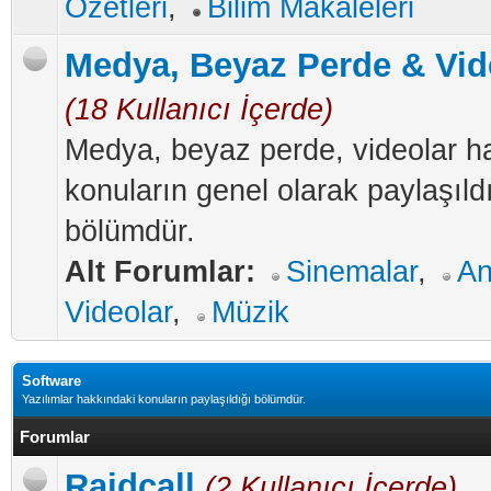
Özetleri
,
Bilim Makaleleri
Medya, Beyaz Perde & Vid
(18 Kullanıcı İçerde)
Medya, beyaz perde, videolar h
konuların genel olarak paylaşıld
bölümdür.
Alt Forumlar:
Sinemalar
,
An
Videolar
,
Müzik
Software
Yazılımlar hakkındaki konuların paylaşıldığı bölümdür.
Forumlar
Raidcall
(2 Kullanıcı İçerde)