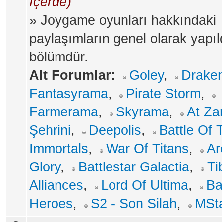
İçerde)
» Joygame oyunları hakkındaki
paylaşımların genel olarak yapıl
bölümdür.
Alt Forumlar:
Goley
,
Drake
Fantasyrama
,
Pirate Storm
,
Farmerama
,
Skyrama
,
At Za
Şehrini
,
Deepolis
,
Battle Of 
Immortals
,
War Of Titans
,
Ar
Glory
,
Battlestar Galactia
,
Ti
Alliances
,
Lord Of Ultima
,
Ba
Heroes
,
S2 - Son Silah
,
MSt