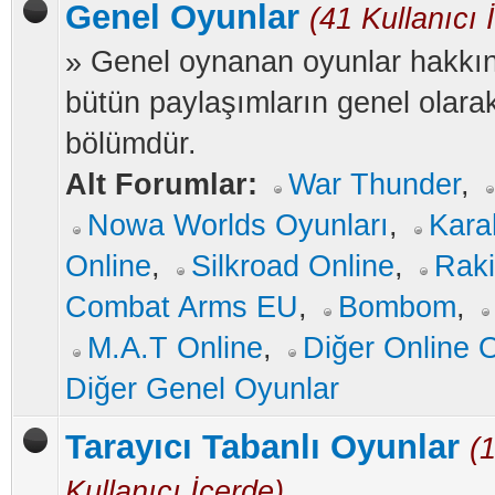
Genel Oyunlar
(41 Kullanıcı 
» Genel oynanan oyunlar hakkı
bütün paylaşımların genel olarak
bölümdür.
Alt Forumlar:
War Thunder
,
Nowa Worlds Oyunları
,
Kara
Online
,
Silkroad Online
,
Rak
Combat Arms EU
,
Bombom
,
M.A.T Online
,
Diğer Online 
Diğer Genel Oyunlar
Tarayıcı Tabanlı Oyunlar
(
Kullanıcı İçerde)