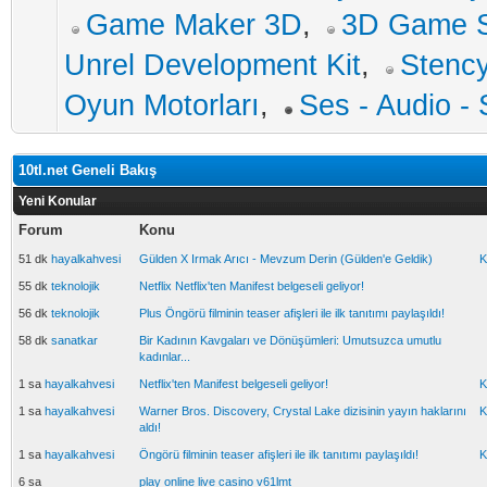
Game Maker 3D
,
3D Game S
Unrel Development Kit
,
Stency
Oyun Motorları
,
Ses - Audio -
10tl.net Geneli Bakış
Yeni Konular
Forum
Konu
51 dk
hayalkahvesi
Gülden X Irmak Arıcı - Mevzum Derin (Gülden'e Geldik)
K
55 dk
teknolojik
Netflix Netflix'ten Manifest belgeseli geliyor!
56 dk
teknolojik
Plus Öngörü filminin teaser afişleri ile ilk tanıtımı paylaşıldı!
58 dk
sanatkar
Bir Kadının Kavgaları ve Dönüşümleri: Umutsuzca umutlu
kadınlar...
1 sa
hayalkahvesi
Netflix'ten Manifest belgeseli geliyor!
K
1 sa
hayalkahvesi
Warner Bros. Discovery, Crystal Lake dizisinin yayın haklarını
K
aldı!
1 sa
hayalkahvesi
Öngörü filminin teaser afişleri ile ilk tanıtımı paylaşıldı!
K
6 sa
play online live casino v61lmt