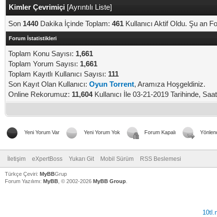
Kimler Çevrimiçi
[
Ayrıntılı Liste
]
Son
1440
Dakika İçinde Toplam:
461
Kullanıcı Aktif Oldu. Şu an 
Forum İstatistikleri
Toplam Konu Sayısı:
1,661
Toplam Yorum Sayısı:
1,661
Toplam Kayıtlı Kullanıcı Sayısı:
111
Son Kayıt Olan Kullanıcı:
Oyun Torrent
, Aramıza Hoşgeldiniz.
Online Rekorumuz:
11,604
Kullanıcı İle 03-21-2019 Tarihinde, Saa
Yeni Yorum Var
Yeni Yorum Yok
Forum Kapalı
Yönlen
İletişim
eXpertBoss
Yukarı Git
Mobil Sürüm
RSS Beslemesi
Türkçe Çeviri:
MyBB
Grup
Forum Yazılımı:
MyBB
, © 2002-2026
MyBB Group
.
10tl