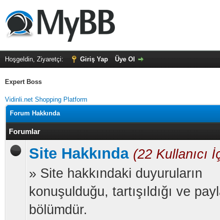
Hoşgeldin, Ziyaretçi:
Giriş Yap
Üye Ol
Expert Boss
Vidinli.net Shopping Platform
Forum Hakkında
Forumlar
Site Hakkında
(22 Kullanıcı İ
» Site hakkındaki duyuruların
konuşulduğu, tartışıldığı ve payl
bölümdür.