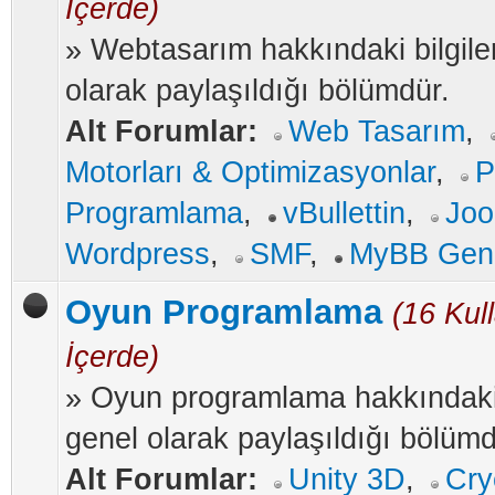
İçerde)
» Webtasarım hakkındaki bilgile
olarak paylaşıldığı bölümdür.
Alt Forumlar:
Web Tasarım
,
Motorları & Optimizasyonlar
,
P
Programlama
,
vBullettin
,
Joo
Wordpress
,
SMF
,
MyBB Gen
Oyun Programlama
(16 Kul
İçerde)
» Oyun programlama hakkındaki b
genel olarak paylaşıldığı bölümd
Alt Forumlar:
Unity 3D
,
Cry